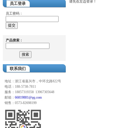
请先在左边登录！
员工登录
员工密码：
产品搜索：
联系我们
地址：
浙江省嘉兴市，中环北路822号
电话：188-5738-7811
服务：18857319358 13967305648
邮箱：
66819881@qq.com
销售：0573-82698199